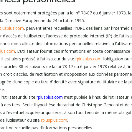
s sont notamment protégées par la loi n° 78-87 du 6 janvier 1978, la
t la Directive Européenne du 24 octobre 1995.
plusplus.com
, peuvent êtres recueillies : l’URL des liens par l’intermédi
r d’accès de l’utilisateur, l’adresse de protocole Internet (IP) de l’utilisa
nolini ne collecte des informations personnelles relatives à l’utilisat
plus.com
. L’utilisateur fournit ces informations en toute connaissanc
l est alors précisé à l’utilisateur du site
rplusplus.com
l’obligation ou 
rticles 38 et suivants de la loi 78-17 du 6 janvier 1978 relative à l’in
’un droit d’accès, de rectification et d’opposition aux données personn
ée d’une copie du titre d’identité avec signature du titulaire de la pi
ée.
’utilisateur du site
rplusplus.com
n’est publiée à l’insu de l’utilisateu
des tiers. Seule l’hypothèse du rachat de Christophe Genolini et de s
s à l’éventuel acquéreur qui serait à son tour tenu de la même obliga
e l’utilisateur du site
rplusplus.com
.
car il ne recueille pas d’informations personnelles.