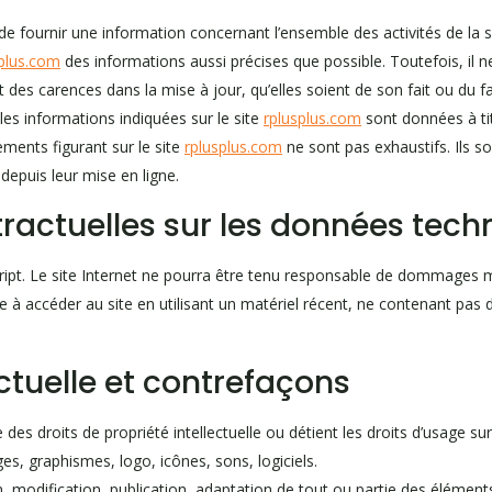
de fournir une information concernant l’ensemble des activités de la s
splus.com
des informations aussi précises que possible. Toutefois, il 
des carences dans la mise à jour, qu’elles soient de son fait ou du fait
les informations indiquées sur le site
rplusplus.com
sont données à tit
nements figurant sur le site
rplusplus.com
ne sont pas exhaustifs. Ils 
depuis leur mise en ligne.
tractuelles sur les données tech
cript. Le site Internet ne pourra être tenu responsable de dommages matér
age à accéder au site en utilisant un matériel récent, ne contenant pas
ectuelle et contrefaçons
 des droits de propriété intellectuelle ou détient les droits d’usage s
es, graphismes, logo, icônes, sons, logiciels.
, modification, publication, adaptation de tout ou partie des éléments