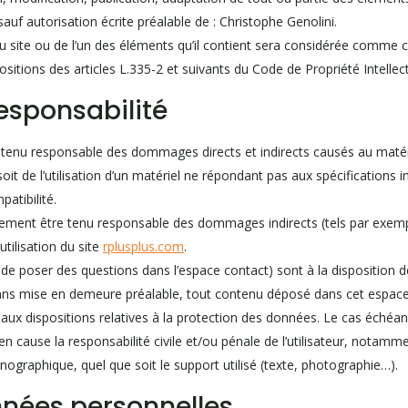
 sauf autorisation écrite préalable de : Christophe Genolini.
u site ou de l’un des éléments qu’il contient sera considérée comme c
tions des articles L.335-2 et suivants du Code de Propriété Intellect
responsabilité
tenu responsable des dommages directs et indirects causés au matériel 
 soit de l’utilisation d’un matériel ne répondant pas aux spécifications 
patibilité.
lement être tenu responsable des dommages indirects (tels par exem
utilisation du site
rplusplus.com
.
é de poser des questions dans l’espace contact) sont à la disposition de
sans mise en demeure préalable, tout contenu déposé dans cet espace q
r aux dispositions relatives à la protection des données. Le cas échéa
en cause la responsabilité civile et/ou pénale de l’utilisateur, nota
rnographique, quel que soit le support utilisé (texte, photographie…).
nées personnelles