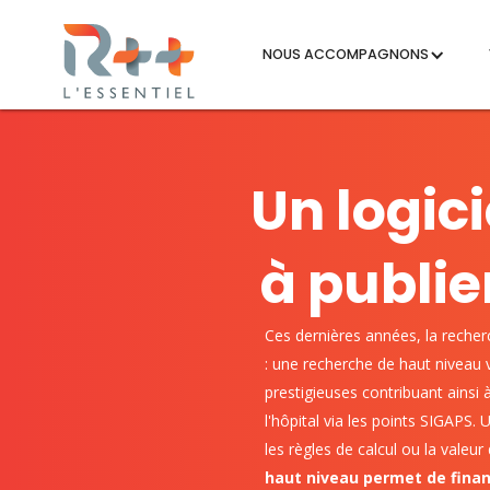
NOUS ACCOMPAGNONS
Un logic
à publie
Ces dernières années, la recher
: une recherche de haut niveau 
prestigieuses contribuant ainsi 
l'hôpital via les points SIGAPS. 
les règles de calcul ou la vale
haut niveau permet de finan