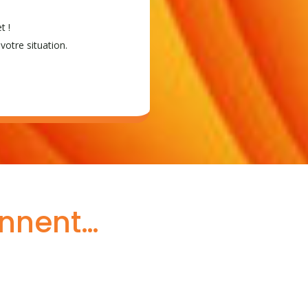
t !
votre situation.
ennent…