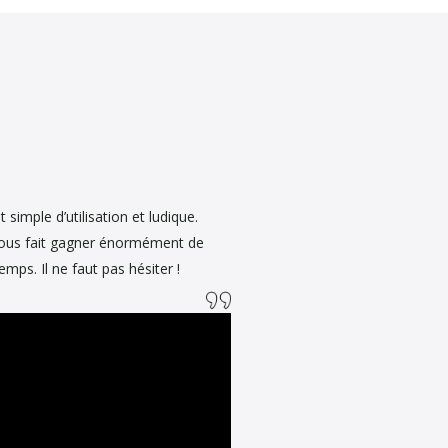
tions en deux ou trois clics,
e répondre à nos questions.
t simple d’utilisation et ludique.
ous fait gagner énormément de
emps. Il ne faut pas hésiter !