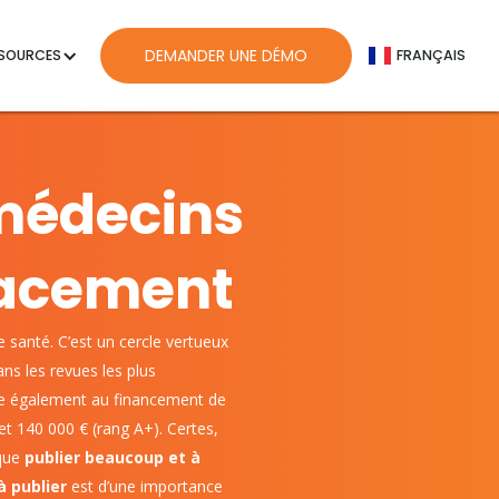
ENGLISH
DEMANDER UNE DÉMO
SOURCES
FRANÇAIS
 médecins
icacement
 santé. C’est un cercle vertueux
ns les revues les plus
cipe également au financement de
 et 140 000 € (rang A+). Certes,
 que
publier beaucoup et à
à publier
est d’une importance