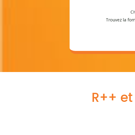
CH
Trouvez la form
R++ et