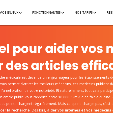
VOS ENJEUX
FONCTIONNALITÉS
NOS TARIFS
RES
iel pour aider vos
r des articles eff
che médicale est devenue un enjeu majeur pour les établissements de
vous permet d’attirer les meilleurs médecins, ces médecins publient da
à l’amélioration de votre notoriété. Et naturellement, tout cela parti
Un article publié vous rapporte entre 10 000 € (revue de faible qualité)
ur des points changent régulièrement. Mais ce qui ne change pas, c’est
cer la recherche
. Dès lors,
aider vos internes et vos médecins 