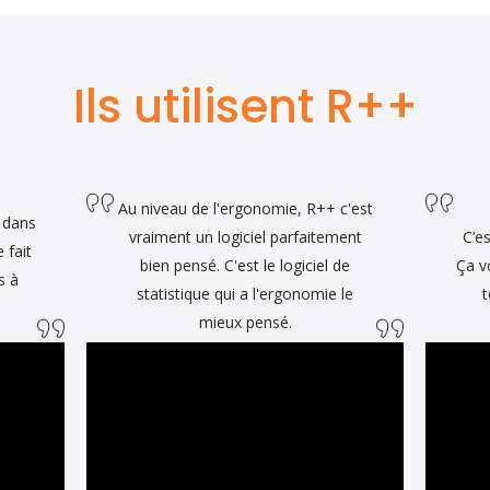
n outil facile d'accès, rapide, leur permettant de répondre à leurs ques
esse d'être un cauchemar. Elle reprend sa fonction première qui est d
ple que fun : ludique.
Ils utilisent R++
Au niveau de l'ergonomie, R++ c'est
 dans
vraiment un logiciel parfaitement
C’es
e fait
bien pensé. C'est le logiciel de
Ça v
s à
statistique qui a l'ergonomie le
t
.
mieux pensé.