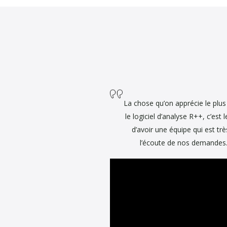
Quand ils ont à disposition u
alors l’analyse statistique c
Au final, ça devient aussi sim
La chose qu’on apprécie le plus
le logiciel d’analyse R++, c’est l
d’avoir une équipe qui est trè
l’écoute de nos demandes