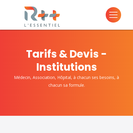
Tarifs & Devis -
Institutions
Médecin, Association, Hôpital, à chacun ses besoins, à
chacun sa formule.