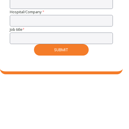
Hospital/Company
*
Job title
*