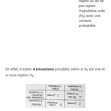
rejeter ou de ne
pas rejeter
l’hypothèse nulle
(H
) avec une
0
certaine
probabilité.
En effet, il existe
4 situations
possibles selon si H
est vrai et
0
si vous rejetez H
:
0