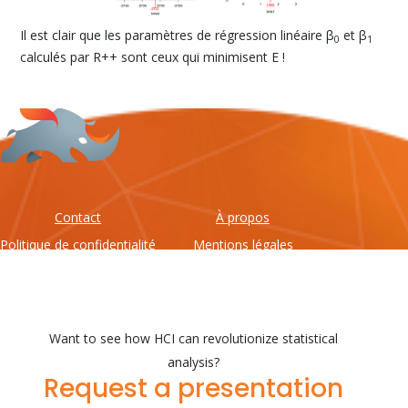
Il est clair que les paramètres de régression linéaire β
et β
0
1
calculés par R++ sont ceux qui minimisent E !
Contact
À propos
Politique de confidentialité
Mentions légales
Conditions générales
Want to see how HCI can revolutionize statistical
analysis?
Request a presentation