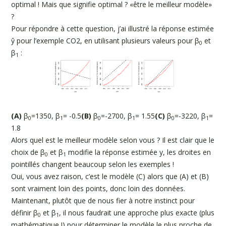
optimal ! Mais que signifie optimal ? «être le meilleur modèle»
?
Pour répondre à cette question, j’ai illustré la réponse estimée
ŷ pour l’exemple CO2, en utilisant plusieurs valeurs pour β
et
0
β
:
1
(A)
β
=1350, β
= -0.5
(B)
β
=-2700, β
= 1.55
(C)
β
=-3220, β
=
0
1
0
1
0
1
1.8
Alors quel est le meilleur modèle selon vous ? Il est clair que le
choix de β
et β
modifie la réponse estimée y, les droites en
0
1
pointillés changent beaucoup selon les exemples !
Oui, vous avez raison, c’est le modèle (C) alors que (A) et (B)
sont vraiment loin des points, donc loin des données.
Maintenant, plutôt que de nous fier à notre instinct pour
définir β
et β
, il nous faudrait une approche plus exacte (plus
0
1
mathématique !) pour déterminer le modèle le plus proche de