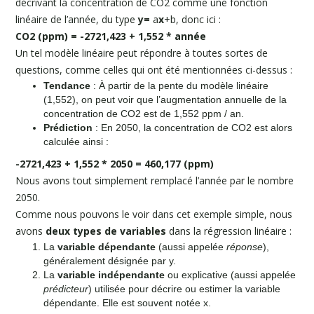
décrivant la concentration de CO2 comme une fonction
linéaire de l’année, du type
y=
a
x
+b, donc ici :
CO2 (ppm) = -2721,423 + 1,552 * année
Un tel modèle linéaire peut répondre à toutes sortes de
questions, comme celles qui ont été mentionnées ci-dessus :
Tendance
: À partir de la pente du modèle linéaire
(1,552), on peut voir que l’augmentation annuelle de la
concentration de CO2 est de 1,552 ppm / an.
Prédiction
: En 2050, la concentration de CO2 est alors
calculée ainsi :
-2721,423 + 1,552 * 2050 = 460,177 (ppm)
Nous avons tout simplement remplacé l’année par le nombre
2050.
Comme nous pouvons le voir dans cet exemple simple, nous
avons
deux types de variables
dans la régression linéaire :
La
variable dépendante
(aussi appelée
réponse
),
généralement désignée par y.
La
variable indépendante
ou explicative (aussi appelée
prédicteur
) utilisée pour décrire ou estimer la variable
dépendante. Elle est souvent notée x.