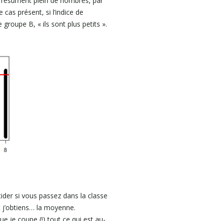
ui résument plein de nombres, par
 cas présent, si l’indice de
groupe B, « ils sont plus petits ».
cider si vous passez dans la classe
et j’obtiens… la moyenne.
e je coupe (!) tout ce qui est au-