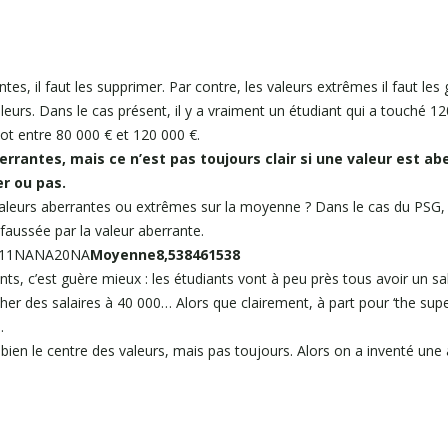
tes, il faut les supprimer. Par contre, les valeurs extrêmes il faut les 
eurs. Dans le cas présent, il y a vraiment un étudiant qui a touché 12
ot entre 80 000 € et 120 000 €.
aberrantes, mais ce n’est pas toujours clair si une valeur est 
er ou pas.
valeurs aberrantes ou extrêmes sur la moyenne ? Dans le cas du PSG, 
aussée par la valeur aberrante.
111NANA20NA
Moyenne8,538461538
nts, c’est guère mieux : les étudiants vont à peu près tous avoir un sal
rcher des salaires à 40 000… Alors que clairement, à part pour ‘the s
.
ien le centre des valeurs, mais pas toujours. Alors on a inventé une a