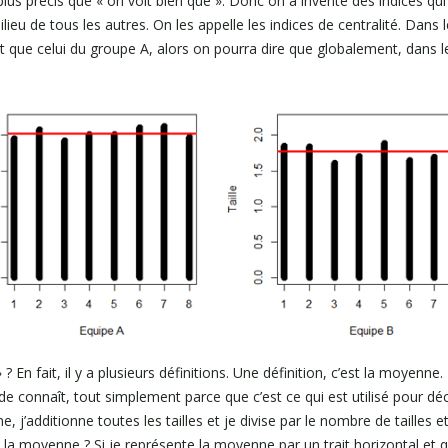
plus précis que « on voit bien que ». Donc on a inventé des indices q
eu de tous les autres. On les appelle les indices de centralité. Dans le
t que celui du groupe A, alors on pourra dire que globalement, dans le 
 ? En fait, il y a plusieurs définitions. Une définition, c’est la moyenne.
onde connaît, tout simplement parce que c’est ce qui est utilisé pour dé
 j’additionne toutes les tailles et je divise par le nombre de tailles 
a moyenne ? Si je représente la moyenne par un trait horizontal et qu