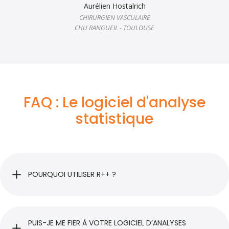
Aurélien Hostalrich
CHIRURGIEN VASCULAIRE
CHU RANGUEIL - TOULOUSE
FAQ : Le logiciel d'analyse
statistique
POURQUOI UTILISER R++ ?
R++ est un logiciel d’analyse statistique
vraiment
simple à prendre en main
, et à utiliser. Si vous êtes un
PUIS-JE ME FIER À VOTRE LOGICIEL D’ANALYSES 