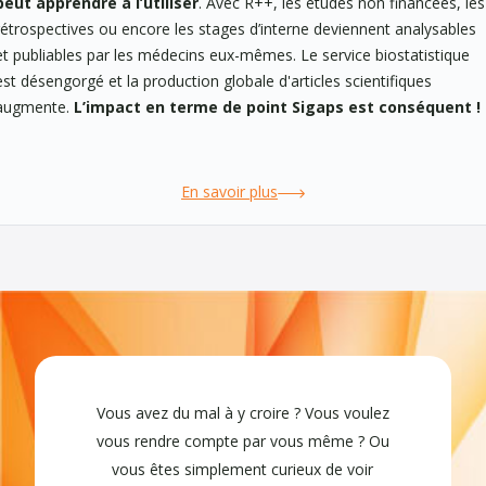
peut apprendre à l’utiliser
. Avec R++, les études non financées, les
rétrospectives ou encore les stages d’interne deviennent analysables
et publiables par les médecins eux-mêmes. Le service biostatistique
est désengorgé et la production globale d'articles scientifiques
augmente.
L’impact en terme de point Sigaps est conséquent !
En savoir plus
Vous avez du mal à y croire ? Vous voulez
vous rendre compte par vous même ? Ou
vous êtes simplement curieux de voir